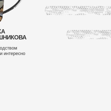
РКА
ШНИКОВА
водством
 и интересно