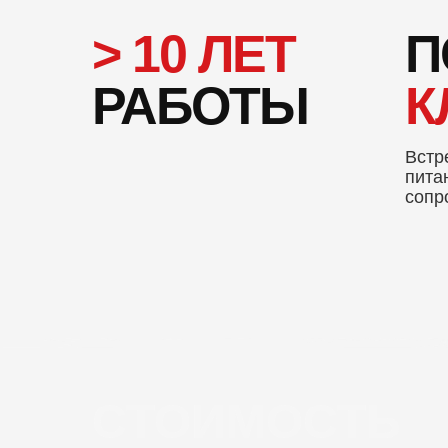
> 10 ЛЕТ
П
РАБОТЫ
К
Встр
пита
сопр
СТОИМОСТЬ