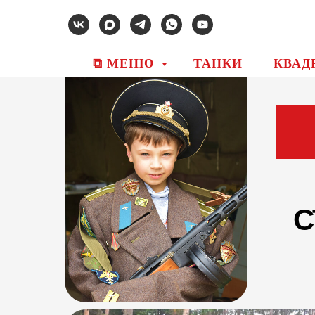
⧉ МЕНЮ
ТАНКИ
КВАД
С