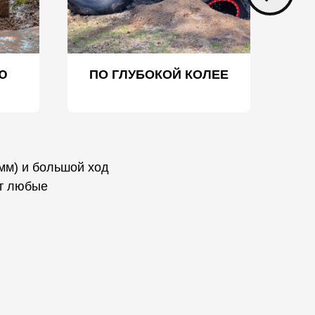
Ю
ПО ГЛУБОКОЙ К ОЛЕЕ
П
мм) и большой ход
ют любые