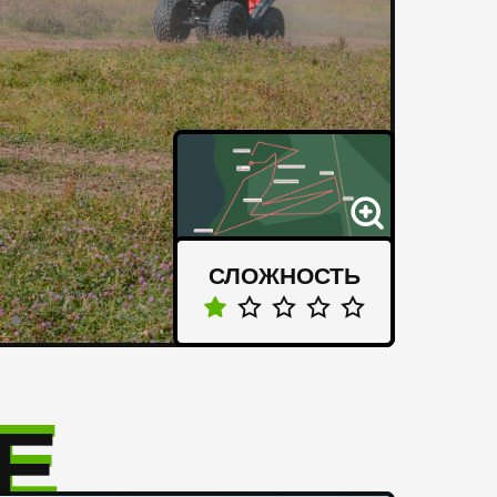
СЛОЖНОСТЬ
Е
Е