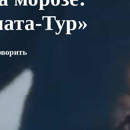
мата-Тур»
оворить