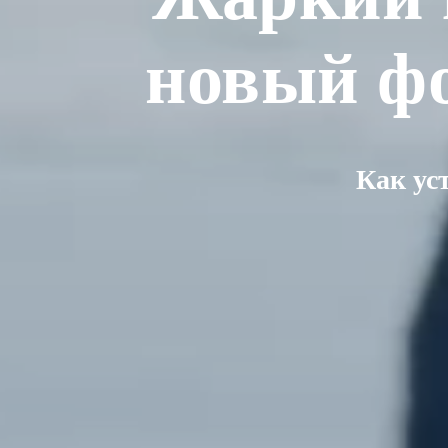
новый фо
Как ус