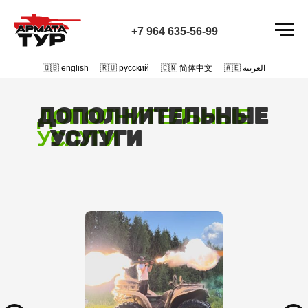
+7 964 635-56-99
🇬🇧 english
/
🇷🇺 русский
/
🇨🇳 简体中文
/
🇦🇪 العربية
ДОПОЛНИТЕЛЬНЫЕ
ДОПОЛНИТЕЛЬНЫЕ
УСЛУГИ
УСЛУГИ