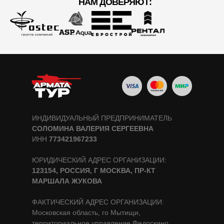
НАМ ДОВЕРЯЮТ:
ИНДИВИДУАЛЬНЫЙ ПРЕДПРИНИМАТЕЛЬ
СОЛОМИНА ВАЛЕРИЯ СЕРГЕЕВНА
ИНН
773421967233
ЮРИДИЧЕСКИЙ АДРЕС ОРГАНИЗАЦИИ:
123154, РОССИЯ, Г МОСКВА, ПР-КТ
МАРШАЛА ЖУКОВА
ФАКТИЧЕСКИЙ АДРЕС ОРГАНИЗАЦИИ:
Московская область, го Мытищи,
территориальное управление Федоскино,