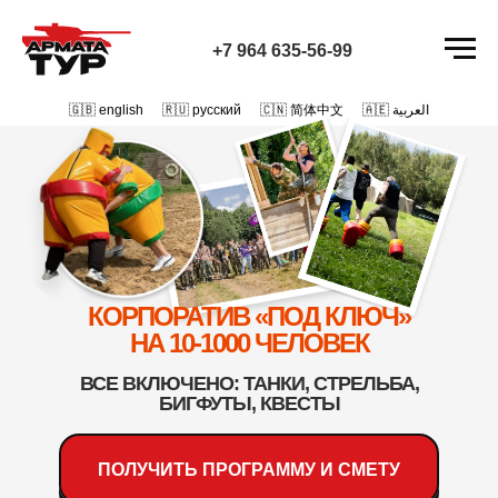
+7 964 635-56-99
🇬🇧 english
/
🇷🇺 русский
/
🇨🇳 简体中文
/
🇦🇪 العربية
КОРПОРАТИВ «ПОД КЛЮЧ»
НА 10-1000 ЧЕЛОВЕК
ВСЕ ВКЛЮЧЕНО: ТАНКИ, СТРЕЛЬБА,
БИГФУТЫ, КВЕСТЫ
ПОЛУЧИТЬ ПРОГРАММУ И СМЕТУ