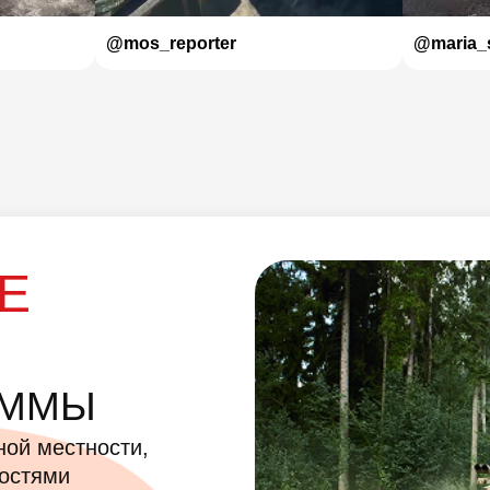
@mos_reporter
@maria_s
Е
АММЫ
ной местности,
ностями