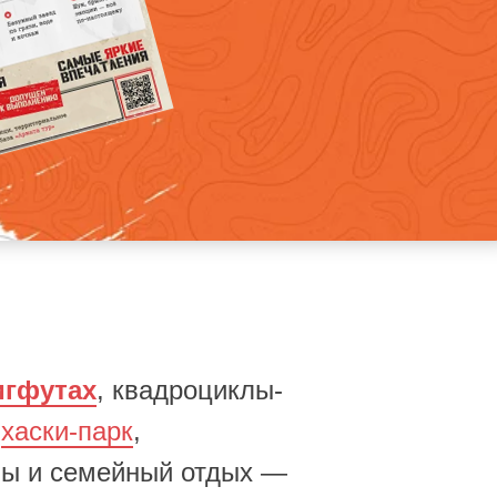
А
Кат
и у
игфутах
, квадроциклы-
,
хаски-парк
,
бы и семейный отдых —