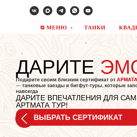
⧉ МЕНЮ
ТАНКИ
КВАД
ТЕ
ЭМОЦИИ
 сертификат от
АРМАТА ТУР
гфут-туры, которые запомнятся
ЛЕНИЯ
ДЛЯ САМЫХ БЛИЗКИХ С
СЕРТИФИКАТ