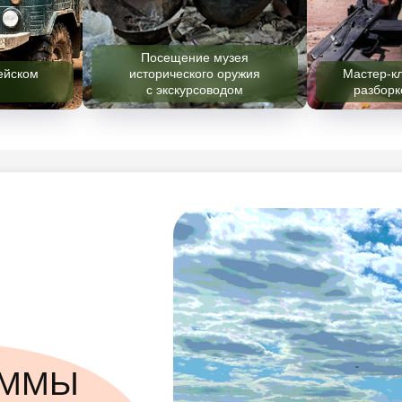
асс по сборке и
е автомата АК
Катание на аэролодке
П
АММЫ