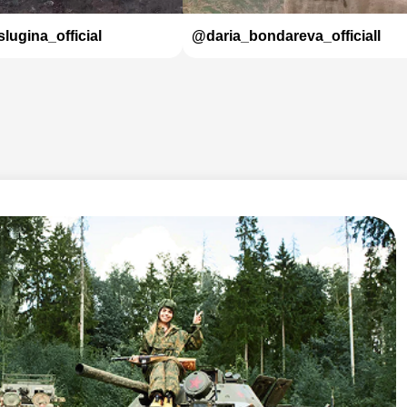
lugina_official
@daria_bondareva_officiall