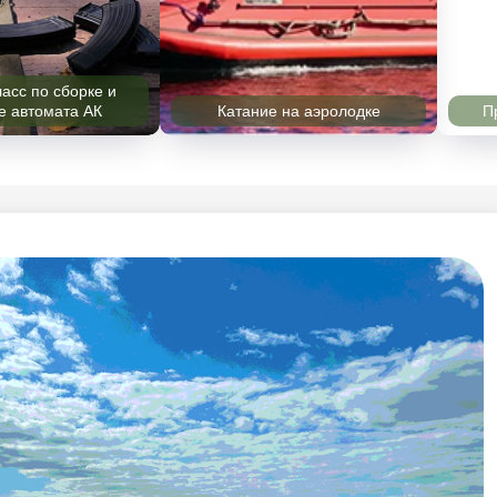
рограмма в хаски-парке
Военно-полевой обед