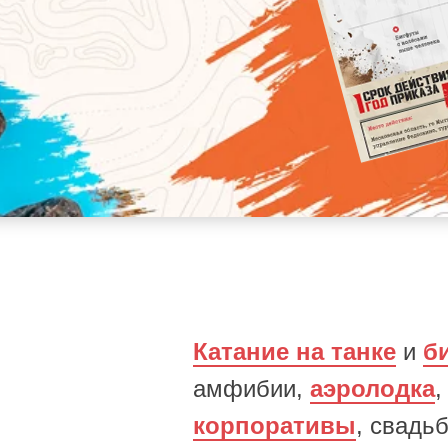
Катание на танке
и
б
амфибии,
аэролодка
корпо ративы
, свадь