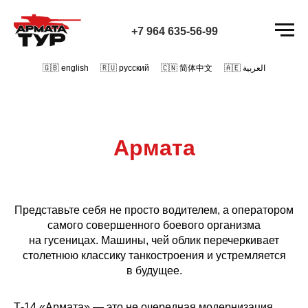
+7 964 635-56-99
🇬🇧 english
/
🇷🇺 русский
/
🇨🇳 简体中文
/
🇦🇪 العربية
Армата
Представьте себя не просто водителем, а оператором
самого совершенного боевого организма
на гусеницах. Машины, чей облик перечеркивает
столетнюю классику танкостроения и устремляется
в будущее.
Т-14 «Армата» — это не очередная модернизация,