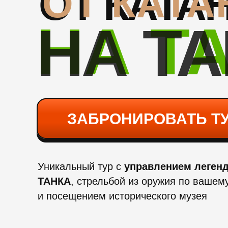
ОТ КАТА
ОТ КАТА
НА Т
НА Т
ЗАБРОНИРОВАТЬ Т
Уникальный тур с
управлением леген
ТАНКА
, стрельбой из оружия по вашем
и посещением исторического музея