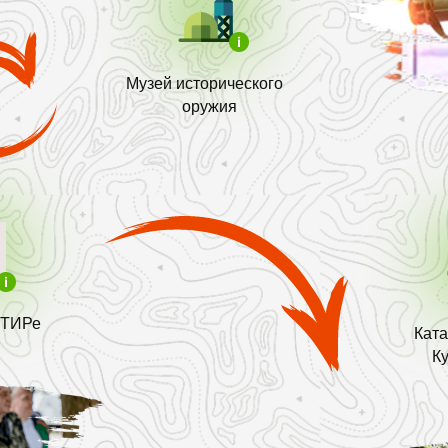
Музей исторического
оружия
 ТИРе
Ката
К