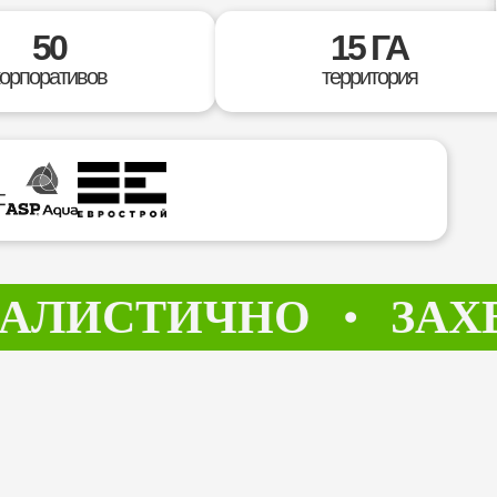
50
15 ГА
корпоративов
территория
ИСТИЧНО
ЗАХВА