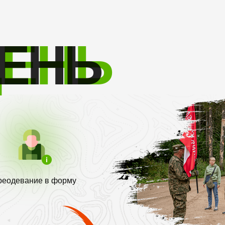
Т
ДЕНЬ
ЕНЬ
реодевание в форму