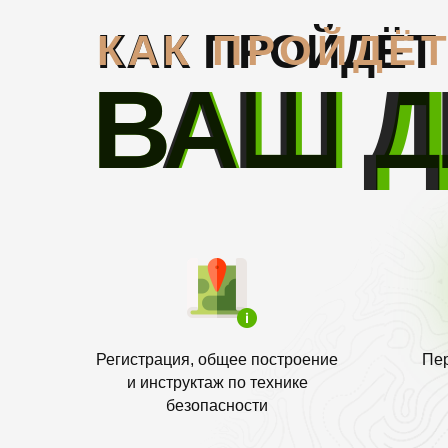
КАК ПРОЙДЁТ
КАК ПРОЙДЁ
ВАШ 
ВАШ Д
Регистрация, общее построение
Пе
и инструктаж по технике
безопасности