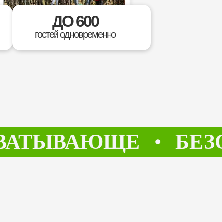
ДО 600
гостей одновременно
ТЫВАЮЩЕ
БЕЗОПА