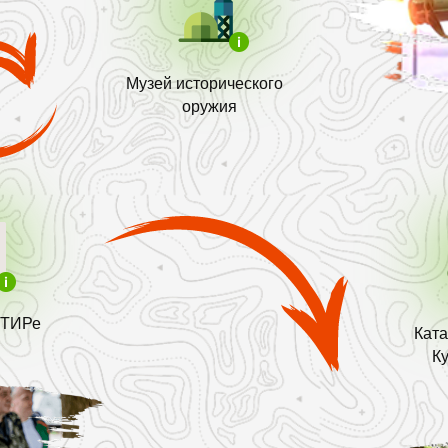
Музей исторического
оружия
 ТИРе
Ката
К