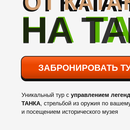
ОТ КАТА
ОТ КАТА
НА Т
НА Т
ЗАБРОНИРОВАТЬ Т
Уникальный тур с
управлением леген
ТАНКА
, стрельбой из оружия по вашем
и посещением исторического музея