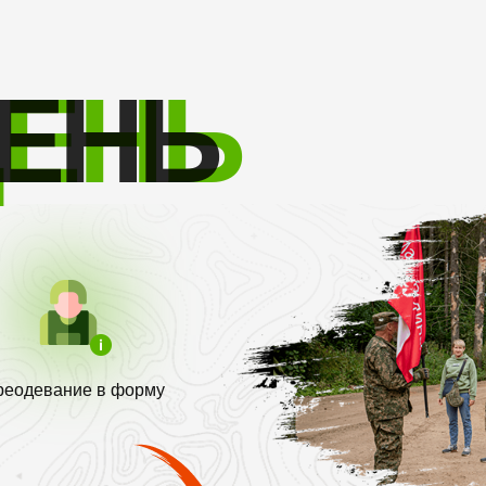
Т
ДЕНЬ
ЕНЬ
реодевание в форму