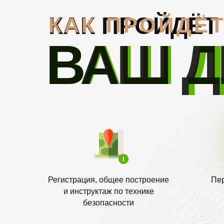
КАК ПРОЙДЁТ
КАК ПРОЙДЁ
ВАШ 
ВАШ Д
Регистрация, общее построение
Пе
и инструктаж по технике
безопасности