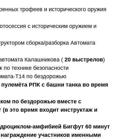
оенных трофеев и исторического оружия
отосессия с историческим оружием и
труктором сборка/разборка Автомата
 автомата Калашникова (
20 выстрелов
)
 по технике безопасности
Армата-Т14 по бездорожью
 пулемёта РПК с башни танка во время
нком по бездорожью вместе с
 (в это время входит инструктаж и
адроциклом-амфибией Бигфут 60 минут
 награждение участников именными